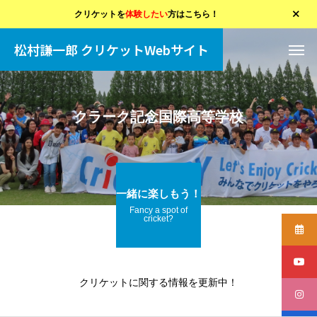
クリケットを
体験したい
方はこちら！
松村謙一郎 クリケットWebサイト
クラーク記念国際高等学校
一緒に楽しもう！
Fancy a spot of
cricket?
クリケットに関する情報を更新中！